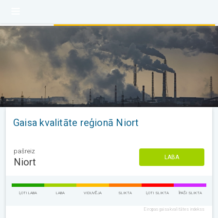
Gaisa kvalitāte reģionā Niort
pašreiz
LABA
Niort
ĻOTI LABA
LABA
VIDUVĒJA
SLIKTA
ĻOTI SLIKTA
ĪPAŠI SLIKTA
Eiropas gaisa kvalitātes indekss