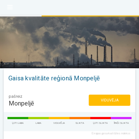
Gaisa kvalitāte reģionā Monpeljē
pašreiz
VIDUVĒJA
Monpeljē
ĻOTI LABA
LABA
VIDUVĒJA
SLIKTA
ĻOTI SLIKTA
ĪPAŠI SLIKTA
Eiropas gaisa kvalitātes indekss