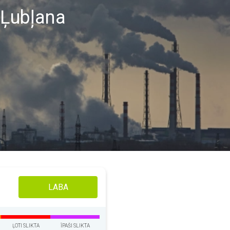
 Ļubļana
LABA
ĻOTI SLIKTA
ĪPAŠI SLIKTA