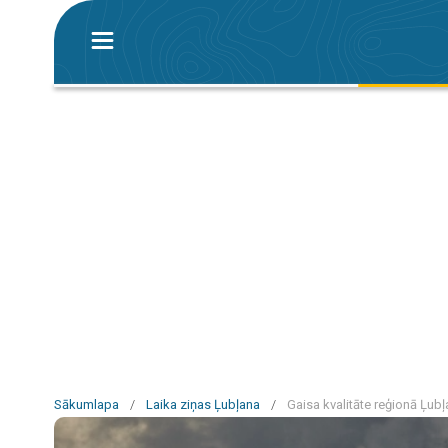
Sākumlapa
/
Laika ziņas Ļubļana
/
Gaisa kvalitāte reģionā Ļub