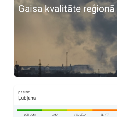
Gaisa kvalitāte reģionā
pašreiz
Ļubļana
ĻOTI LABA
LABA
VIDUVĒJA
SLIKTA