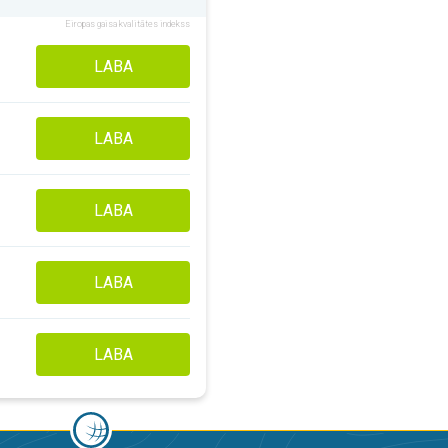
Eiropas gaisa kvalitātes indekss
LABA
LABA
LABA
LABA
LABA