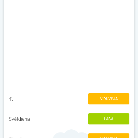
rīt
VIDUVĒJA
Svētdiena
LABA