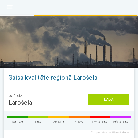
Gaisa kvalitāte reģionā Larošela
pašreiz
LABA
Larošela
ĻOTI LABA
LABA
VIDUVĒJA
SLIKTA
ĻOTI SLIKTA
ĪPAŠI SLIKTA
Eiropas gaisa kvalitātes indekss