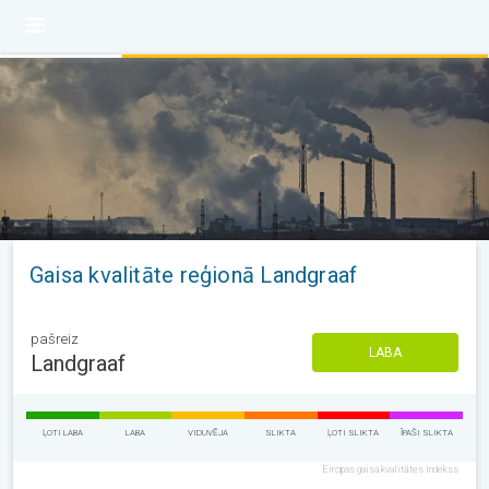
Gaisa kvalitāte reģionā Landgraaf
pašreiz
LABA
Landgraaf
ĻOTI LABA
LABA
VIDUVĒJA
SLIKTA
ĻOTI SLIKTA
ĪPAŠI SLIKTA
Eiropas gaisa kvalitātes indekss