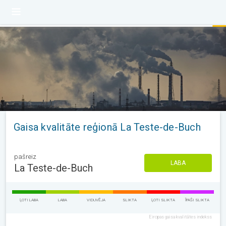
Gaisa kvalitāte reģionā La Teste-de-Buch
pašreiz
LABA
La Teste-de-Buch
ĻOTI LABA
LABA
VIDUVĒJA
SLIKTA
ĻOTI SLIKTA
ĪPAŠI SLIKTA
Eiropas gaisa kvalitātes indekss