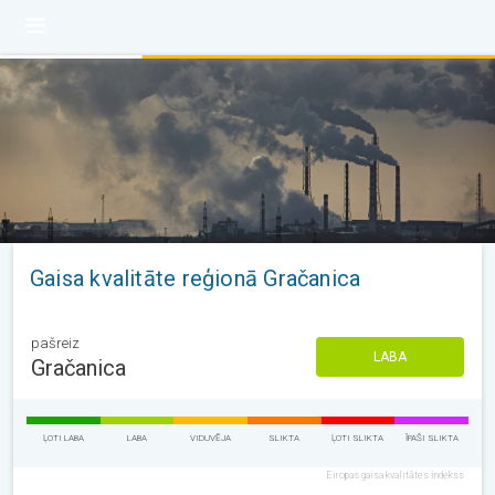
Gaisa kvalitāte reģionā Gračanica
pašreiz
LABA
Gračanica
ĻOTI LABA
LABA
VIDUVĒJA
SLIKTA
ĻOTI SLIKTA
ĪPAŠI SLIKTA
Eiropas gaisa kvalitātes indekss