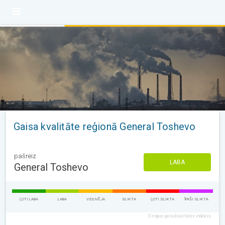
Gaisa kvalitāte reģionā General Toshevo
pašreiz
LABA
General Toshevo
ĻOTI LABA
LABA
VIDUVĒJA
SLIKTA
ĻOTI SLIKTA
ĪPAŠI SLIKTA
Eiropas gaisa kvalitātes indekss