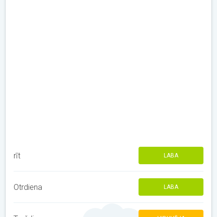
rīt
LABA
Otrdiena
LABA