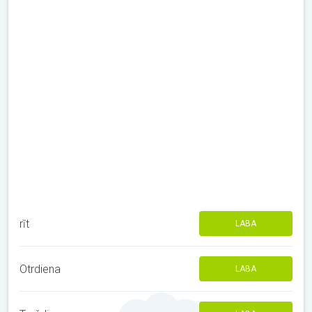
rīt
LABA
Otrdiena
LABA