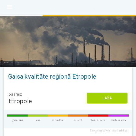
Gaisa kvalitāte reģionā Etropole
pašreiz
LABA
Etropole
ĻOTI LABA
LABA
VIDUVĒJA
SLIKTA
ĻOTI SLIKTA
ĪPAŠI SLIKTA
Eiropas gaisa kvalitātes indekss