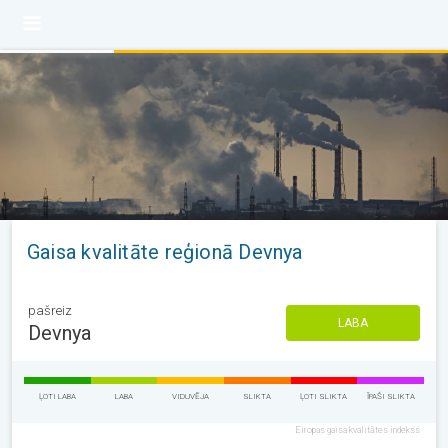
Gaisa kvalitāte reģionā Devnya
pašreiz
LABA
Devnya
ĻOTI LABA
LABA
VIDUVĒJA
SLIKTA
ĻOTI SLIKTA
ĪPAŠI SLIKTA
Eiropas gaisa kvalitātes indekss