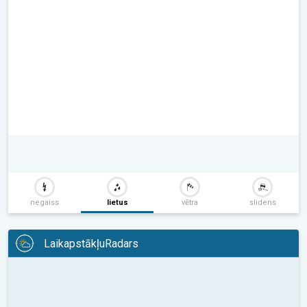
negaiss
lietus
vētra
slidens
LaikapstākļuRadars