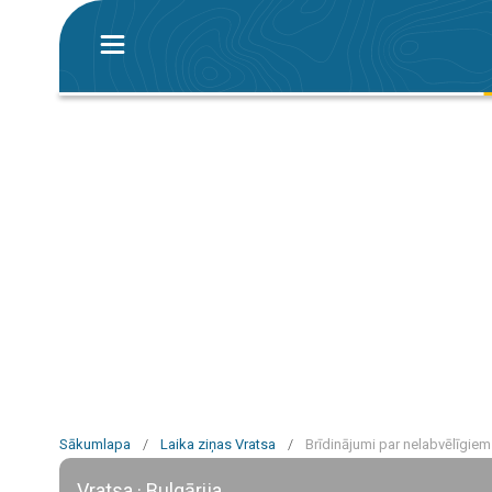
Sākumlapa
/
Laika ziņas Vratsa
/
Brīdinājumi par nelabvēlīgiem
Vratsa · Bulgārija