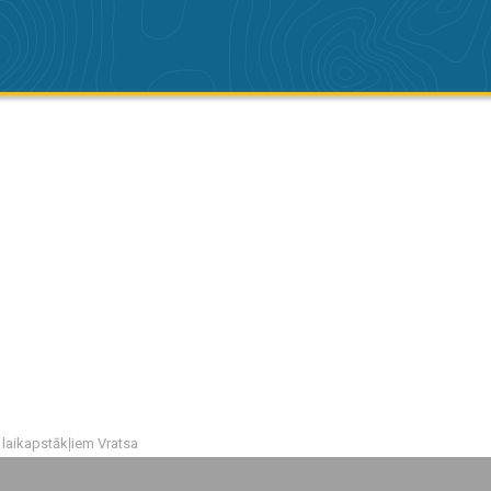
 laikapstākļiem Vratsa