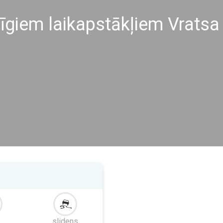
līgiem laikapstākļiem Vratsa
a
slidens