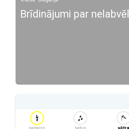
Brīdinājumi par nelabvē
negaiss
lietus
vētr