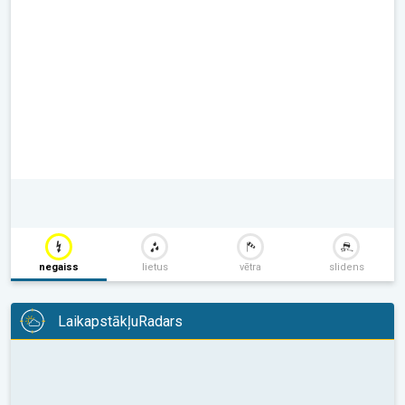
negaiss
lietus
vētra
slidens
LaikapstākļuRadars