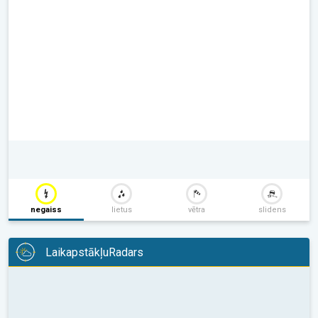
negaiss
lietus
vētra
slidens
LaikapstākļuRadars