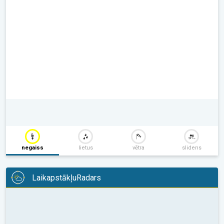
negaiss
lietus
vētra
slidens
LaikapstākļuRadars