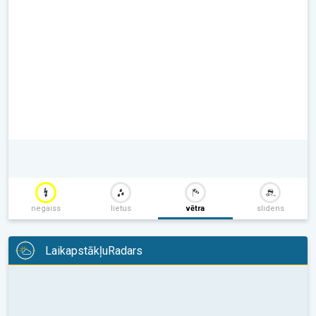
negaiss
lietus
vētra
slidens
LaikapstākļuRadars