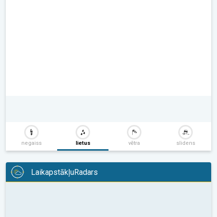
negaiss
lietus
vētra
slidens
LaikapstākļuRadars