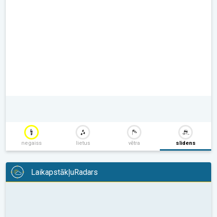
negaiss
lietus
vētra
slidens
LaikapstākļuRadars