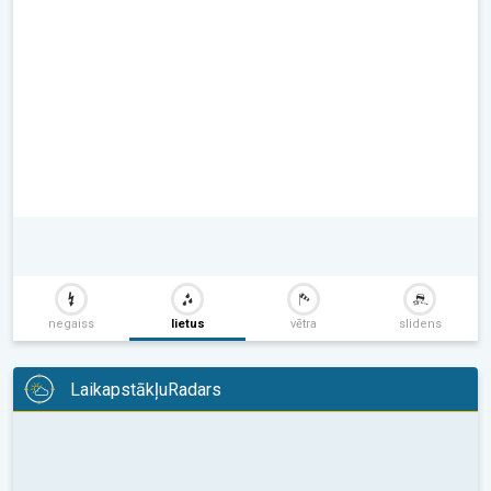
negaiss
lietus
vētra
slidens
LaikapstākļuRadars