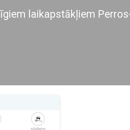
līgiem laikapstākļiem Perros
slidens