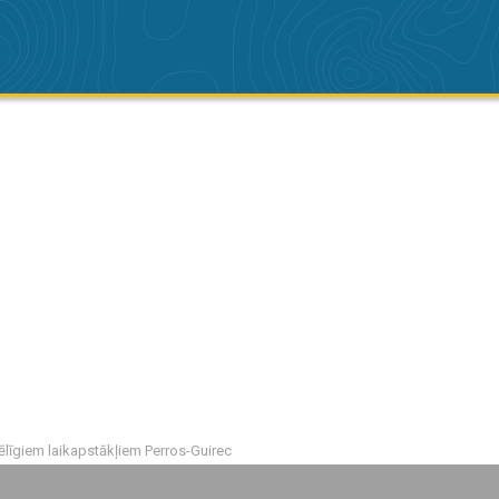
ēlīgiem laikapstākļiem Perros-Guirec