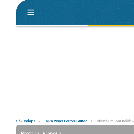
Sākumlapa
/
Laika ziņas Perros-Guirec
/
Brīdinājumi par nelabv
Bretaņa · Francija