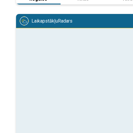
LaikapstākļuRadars