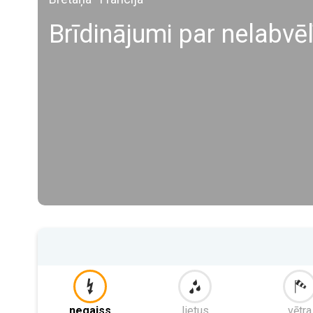
Brīdinājumi par nelabvē
negaiss
lietus
vētra