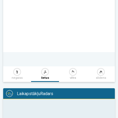
negaiss
lietus
vētra
slidens
LaikapstākļuRadars