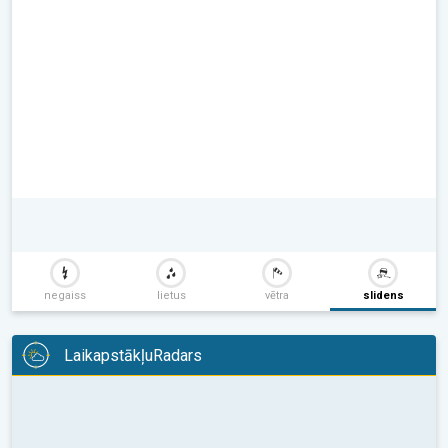
negaiss
lietus
vētra
slidens
LaikapstākļuRadars