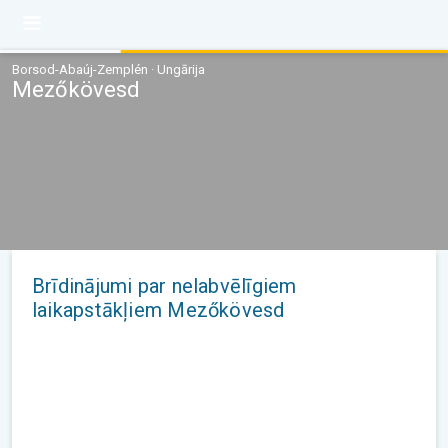
Borsod-Abaúj-Zemplén · Ungārija
Mezőkövesd
Brīdinājumi par nelabvēlīgiem
laikapstākļiem Mezőkövesd