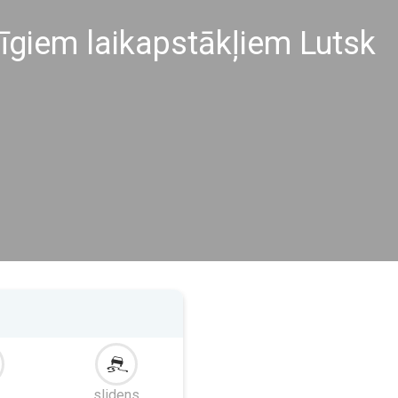
līgiem laikapstākļiem Lutsk
slidens