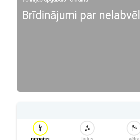
Brīdinājumi par nelabvē
negaiss
lietus
vētra