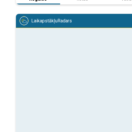
LaikapstākļuRadars