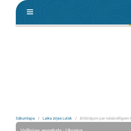
Sākumlapa
/
Laika ziņas Lutsk
/
Brīdinājumi par nelabvēlīgiem 
Volīnijas apgabals · Ukraina