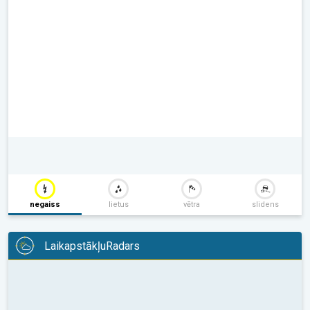
negaiss
lietus
vētra
slidens
LaikapstākļuRadars