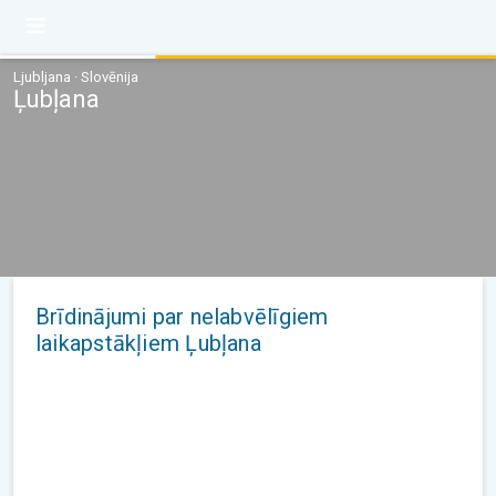
Ljubljana · Slovēnija
Ļubļana
Brīdinājumi par nelabvēlīgiem
laikapstākļiem Ļubļana