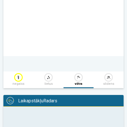
negaiss
lietus
vētra
slidens
LaikapstākļuRadars