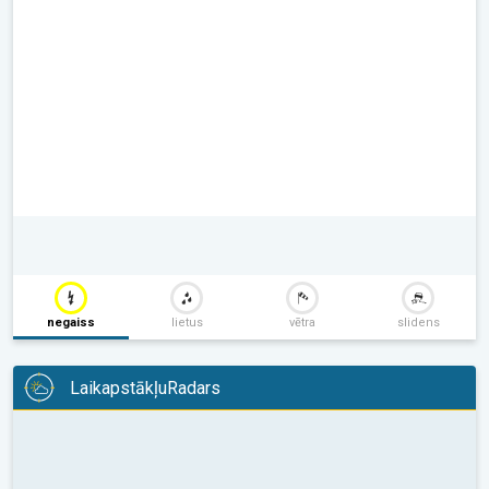
negaiss
lietus
vētra
slidens
LaikapstākļuRadars