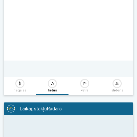
negaiss
lietus
vētra
slidens
LaikapstākļuRadars