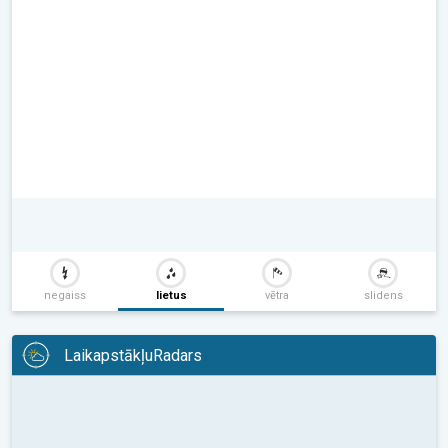
negaiss
lietus
vētra
slidens
LaikapstākļuRadars