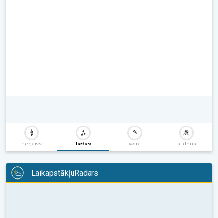
negaiss
lietus
vētra
slidens
LaikapstākļuRadars