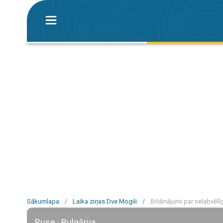
Sākumlapa
/
Laika ziņas Dve Mogili
/
Brīdinājumi par nelabvēlī
Ruse · Bulgārija