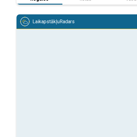
LaikapstākļuRadars