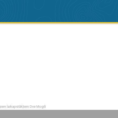
giem laikapstākļiem Dve Mogili