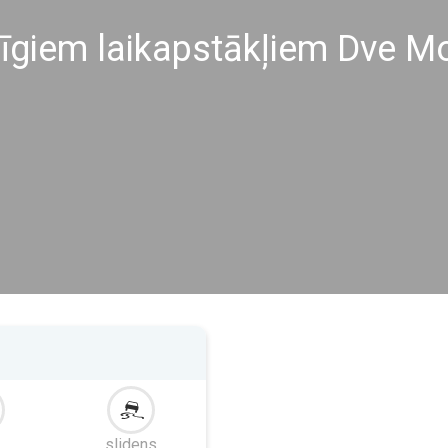
līgiem laikapstākļiem Dve Mo
slidens