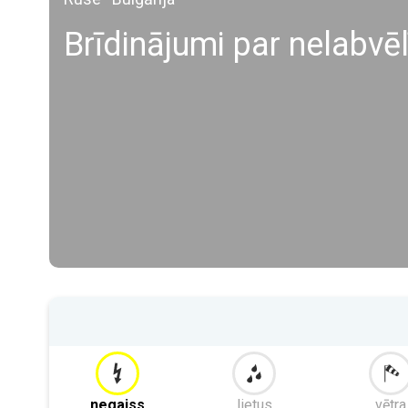
Brīdinājumi par nelabvē
negaiss
lietus
vētra