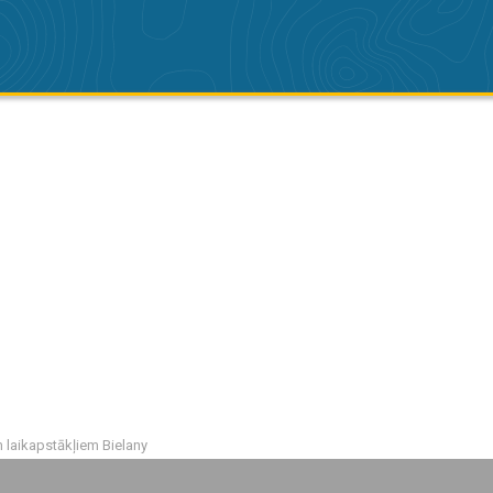
m laikapstākļiem Bielany