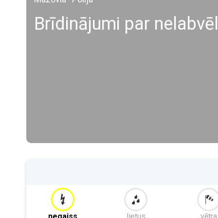
Brīdinājumi par nelabvē
negaiss
lietus
vētra