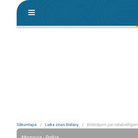
Sākumlapa
/
Laika ziņas Bielany
/
Brīdinājumi par nelabvēlīgie
Mazovia · Polija