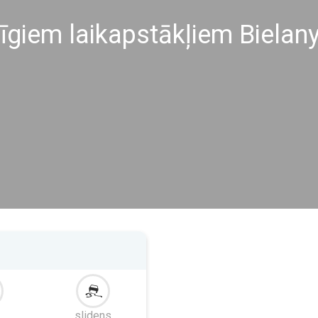
līgiem laikapstākļiem Bielan
slidens