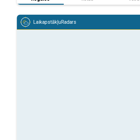
LaikapstākļuRadars