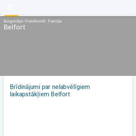
Burgundija—Franškontē · Francija
Belfort
Brīdinājumi par nelabvēlīgiem
laikapstākļiem Belfort