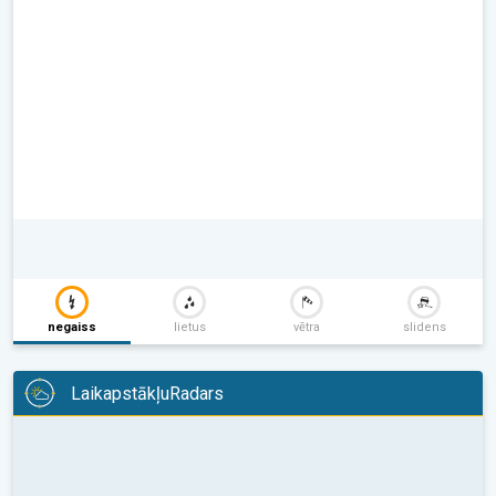
negaiss
lietus
vētra
slidens
LaikapstākļuRadars