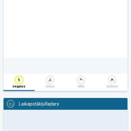
negaiss
lietus
vētra
slidens
LaikapstākļuRadars